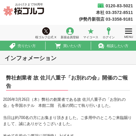
おかげさまで
56
周年
0120-83-5021
桜ゴルフ
本社 03-3572-8511
ホーム
伊勢丹新宿店 03-3358-9181
ウィークリー情報
MENU
桜ゴルフ公式 X
新規会員登録
マイコース
ログイン
ゴルフ会員権情報
売りたい方
買いたい方
相談したい方
急ぎ売買情報
インフォメーション
推薦コース
弊社創業者 故 佐川八重子「お別れの会」開催のご報
初めての方へ
告
法人のお客様
2026年3月26日（木）弊社の創業者である故 佐川八重子の「お別れの
会社案内
会」を帝国ホテル 本館二階 孔雀の間にて執り行いました。
当日は約700名の方にお集まり頂きました。ご多用中のところご来臨賜り
採用情報
まして、誠にありがとうございました。
改めて生前のご厚誼に深謝申し上げます。