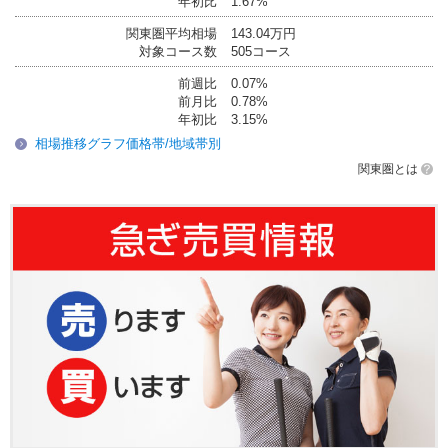
年初比
1.67%
関東圏平均相場
143.04万円
対象コース数
505コース
前週比
0.07%
前月比
0.78%
年初比
3.15%
相場推移グラフ価格帯/地域帯別
関東圏とは