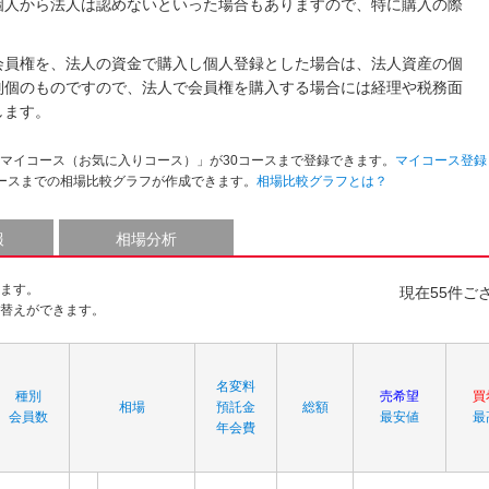
個人から法人は認めないといった場合もありますので、特に購入の際
会員権を、法人の資金で購入し個人登録とした場合は、法人資産の個
別個のものですので、法人で会員権を購入する場合には経理や税務面
します。
マイコース（お気に入りコース）」が30コースまで登録できます。
マイコース登録
ースまでの相場比較グラフが作成できます。
相場比較グラフとは？
報
相場分析
ます。
現在55件ご
替えができます。
名変料
種別
売希望
買
相場
預託金
総額
会員数
最安値
最
年会費