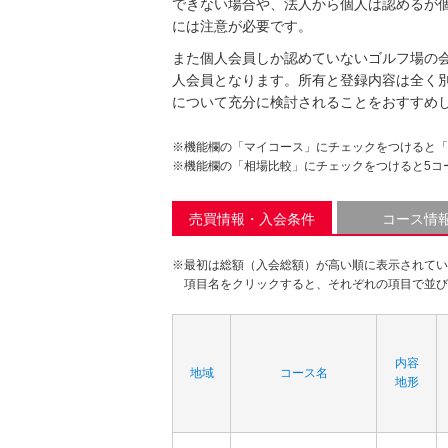
できない場合や、法人から個人は認めるが
には注意が必要です。
また個人会員しか認めていないゴルフ場の
人会員となります。所有と登録内容は全く
について充分に検討されることをおすすめ
※機能欄の「マイコース」にチェックをつけると「
※機能欄の「相場比較」にチェックをつけると5コ
売買情報・入会条件
コース情
※最初は総額（入会総額）が高い順に表示されてい
項目名をクリックすると、それぞれの項目で並び
内容
地域
コース名
地形