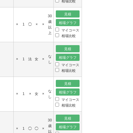
相場比較
30
歳
×
1
◯
×
×
以
マイコース
上
相場比較
な
×
1
法
女
×
し
マイコース
相場比較
な
×
1
×
女
×
し
マイコース
相場比較
30
歳
×
1
◯
◯
×
以