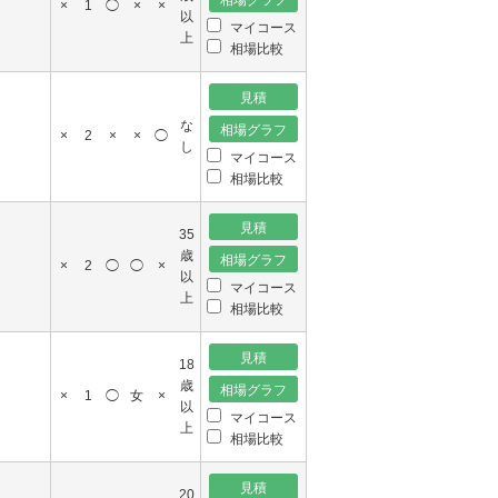
×
1
◯
×
×
以
マイコース
上
相場比較
な
×
2
×
×
◯
し
マイコース
相場比較
35
歳
×
2
◯
◯
×
以
マイコース
上
相場比較
18
歳
×
1
◯
女
×
以
マイコース
上
相場比較
20