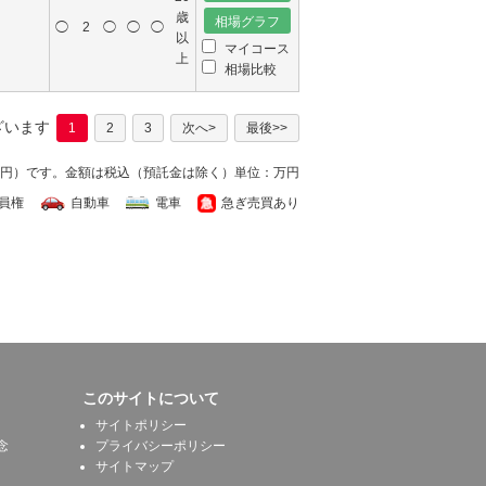
歳
◯
2
◯
◯
◯
以
マイコース
上
相場比較
ざいます
1
2
3
次へ>
最後>>
万円）です。
金額は税込（預託金は除く）単位：万円
員権
自動車
電車
急ぎ売買あり
このサイトについて
サイトポリシー
念
プライバシーポリシー
サイトマップ