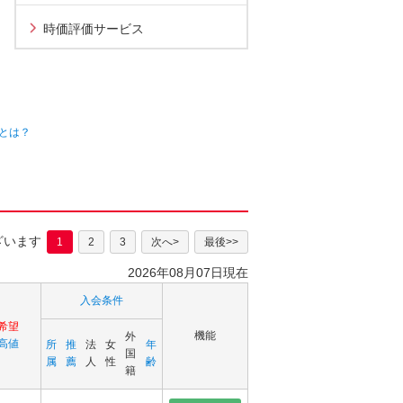
時価評価サービス
とは？
ざいます
1
2
3
次へ>
最後>>
2026年08月07日現在
入会条件
希望
機能
外
高値
所
推
法
女
年
国
属
薦
人
性
齢
籍