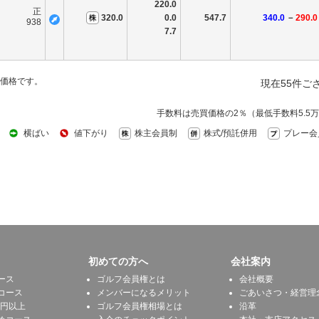
220.0
正
320.0
0.0
547.7
340.0
－
290.0
938
7.7
価格です。
現在55件ご
手数料は売買価格の2％（最低手数料5.5
横ばい
値下がり
株主会員制
株式/預託併用
プレー会
初めての方へ
会社案内
ース
ゴルフ会員権とは
会社概要
コース
メンバーになるメリット
ごあいさつ・経営理
万円以上
ゴルフ会員権相場とは
沿革