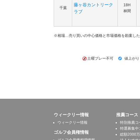
藤ヶ谷カントリーク
18H
千葉
林間
ラブ
※相場…売り買いの中心価格と市場価格を勘案した
土曜プレー不可
値上がり
ウィークリー情報
推薦コース
ウィークリー情報
特別推薦コ
特選募集中
ゴルフ会員権情報
総額2000