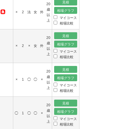
20
歳
0
×
2
法
女
外
以
マイコース
上
相場比較
20
歳
×
2
×
女
外
以
マイコース
上
相場比較
20
歳
×
1
◯
◯
×
以
マイコース
上
相場比較
20
歳
◯
1
◯
◯
×
以
マイコース
上
相場比較