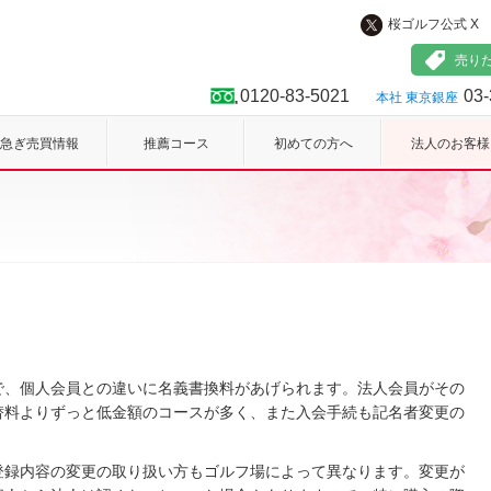
桜ゴルフ公式 X
フ
売り
0120-83-5021
03-
本社 東京銀座
急ぎ売買情報
推薦コース
初めての方へ
法人のお客様
で、個人会員との違いに名義書換料があげられます。法人会員がその
替料よりずっと低金額のコースが多く、また入会手続も記名者変更の
登録内容の変更の取り扱い方もゴルフ場によって異なります。変更が