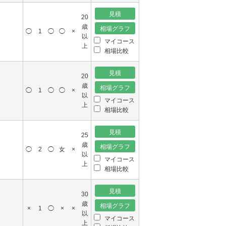
20
歳
◯
1
◯
◯
×
以
マイコース
上
相場比較
20
歳
◯
1
◯
◯
×
以
マイコース
上
相場比較
25
歳
◯
2
◯
女
×
以
マイコース
上
相場比較
30
歳
×
1
◯
×
×
以
マイコース
上