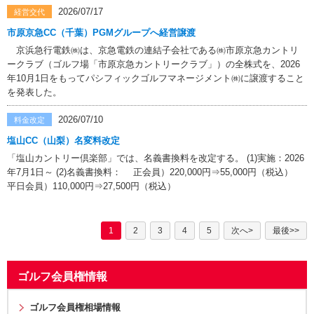
2026/07/17
経営交代
市原京急CC（千葉）PGMグループへ経営譲渡
京浜急行電鉄㈱は、京急電鉄の連結子会社である㈱市原京急カントリ
ークラブ（ゴルフ場「市原京急カントリークラブ」）の全株式を、2026
年10月1日をもってパシフィックゴルフマネージメント㈱に譲渡すること
を発表した。
2026/07/10
料金改定
塩山CC（山梨）名変料改定
「塩山カントリー倶楽部」では、名義書換料を改定する。 (1)実施：2026
年7月1日～ (2)名義書換料： 正会員）220,000円⇒55,000円（税込）
平日会員）110,000円⇒27,500円（税込）
1
2
3
4
5
次へ>
最後>>
ゴルフ会員権情報
ゴルフ会員権相場情報