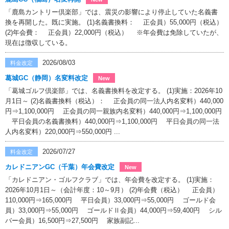
「鹿島カントリー倶楽部」では、震災の影響により停止していた名義書
換を再開した。既に実施。 (1)名義書換料： 正会員）55,000円（税込）
(2)年会費： 正会員）22,000円（税込） ※年会費は免除していたが、
現在は徴収している。
2026/08/03
料金改定
葛城GC（静岡）名変料改定
New
「葛城ゴルフ倶楽部」では、名義書換料を改定する。 (1)実施：2026年10
月1日～ (2)名義書換料（税込）： 正会員の同一法人内名変料）440,000
円⇒1,100,000円 正会員の同一親族内名変料）440,000円⇒1,100,000円
平日会員の名義書換料）440,000円⇒1,100,000円 平日会員の同一法
人内名変料）220,000円⇒550,000円 ...
2026/07/27
料金改定
カレドニアンGC（千葉）年会費改定
New
「カレドニアン・ゴルフクラブ」では、年会費を改定する。 (1)実施：
2026年10月1日～（会計年度：10～9月） (2)年会費（税込） 正会員）
110,000円⇒165,000円 平日会員）33,000円⇒55,000円 ゴールド会
員）33,000円⇒55,000円 ゴールドⅡ会員）44,000円⇒59,400円 シル
バー会員）16,500円⇒27,500円 家族副記...