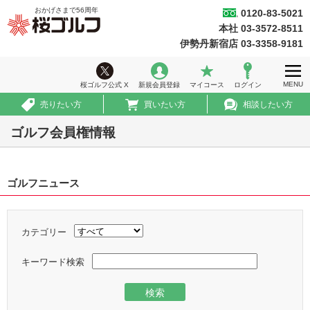
おかげさまで
56
周年
0120-83-5021
桜ゴルフ
本社 03-3572-8511
ホーム
伊勢丹新宿店 03-3358-9181
ウィークリー情報
MENU
桜ゴルフ公式 X
新規会員登録
マイコース
ログイン
ゴルフ会員権情報
売りたい方
買いたい方
相談したい方
急ぎ売買情報
ゴルフ会員権情報
推薦コース
ゴルフニュース
初めての方へ
法人のお客様
カテゴリー
会社案内
キーワード検索
採用情報