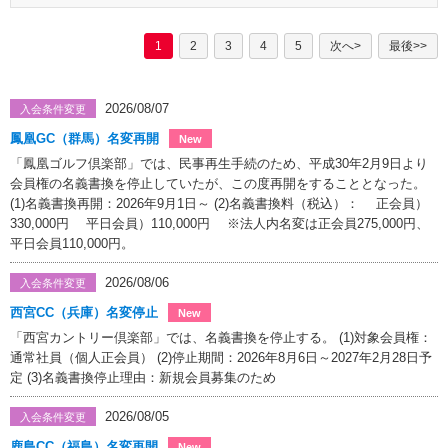
1
2
3
4
5
次へ>
最後>>
2026/08/07
入会条件変更
鳳凰GC（群馬）名変再開
New
「鳳凰ゴルフ倶楽部」では、民事再生手続のため、平成30年2月9日より
会員権の名義書換を停止していたが、この度再開をすることとなった。
(1)名義書換再開：2026年9月1日～ (2)名義書換料（税込）： 正会員）
330,000円 平日会員）110,000円 ※法人内名変は正会員275,000円、
平日会員110,000円。
2026/08/06
入会条件変更
西宮CC（兵庫）名変停止
New
「西宮カントリー倶楽部」では、名義書換を停止する。 (1)対象会員権：
通常社員（個人正会員） (2)停止期間：2026年8月6日～2027年2月28日予
定 (3)名義書換停止理由：新規会員募集のため
2026/08/05
入会条件変更
鹿島CC（福島）名変再開
New