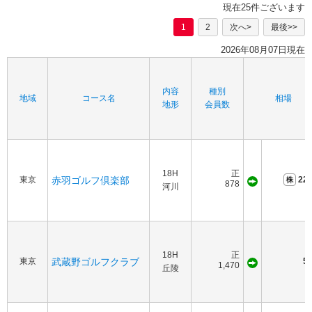
現在25件ございます
1
2
次へ>
最後>>
2026年08月07日現在
内容
種別
地域
コース名
相場
地形
会員数
18H
正
東京
赤羽ゴルフ倶楽部
220
878
河川
18H
正
東京
武蔵野ゴルフクラブ
50
1,470
丘陵