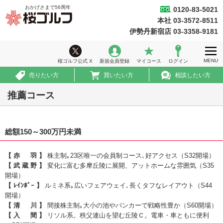
おかげさまで
56
周年
0120-83-5021
桜ゴルフ
本社 03-3572-8511
ホーム
伊勢丹新宿店 03-3358-9181
ウィークリー情報
MENU
桜ゴルフ公式 X
新規会員登録
マイコース
ログイン
ゴルフ会員権情報
売りたい方
買いたい方
相談したい方
急ぎ売買情報
推薦コース
推薦コース
総額150～300万円未満
初めての方へ
法人のお客様
【 赤 羽 】
株主制｡23区唯一の会員制コース､好アクセス（S32開場）
【 武 蔵 野 】
変化に富む多摩丘陵に展開、アットホームな雰囲気（S35
会社案内
開場）
【 ﾚｲﾝﾎﾞｰ 】
ルミネ系｡広いフェアウェイ､長くタフなレイアウト（S44
採用情報
開場）
【 清 川 】
間接株主制｡大小の池やバンカーで戦略性豊か（S60開場）
【 入 間 】
リソル系。秩父連山を望む丘陵Ｃ。電車・車ともに便利