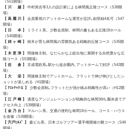
（S51開場）
【 川 越 】
中村寅吉等3人の設計家による林間風丘陵コース（S38開
場）
【 高 麗 川 】
会員重視のアットホームな運営が定評｡副登録4名可（S47
開場）
【 日 本 】
ミライト系。少数会員制、林間の趣もある丘陵18ホール
（S45開場）
【 姉 ヶ 崎 】
樹木が育ち林間風の雰囲気ある戦略的丘陵コース（S35開
場）
【 木 更 津 】
間接株主制。なだらかな上総台地に展開する自然豊かな丘
陵コース（S53開場）
【 佐 倉 】
京成電鉄系｡駅から徒歩圏内､アットホームで好評（S43開
場）
【 大 栄 】
間接株主制でアットホーム。フラットで伸び伸びとしたシ
ョットが楽しめる（H1開場）
【 ｱｽﾚﾁｯｸＧ 】
少数会員制｡フラットだが池が絡み戦略性が高い（H12開
場）
【 江 戸 﨑 】
適度なアンジュレーションが戦略的な林間36H｡圏央道でア
クセス向上（S39開場）
【 金 乃 台 】
マルハン系。交通の便利な林間18ホール、コース・ハウス
を改修（S39開場）
【 宍戸ﾋﾙｽﾞ 】
森ビル系。日本ゴルフツアー選手権開催の難コース（S49
開場）