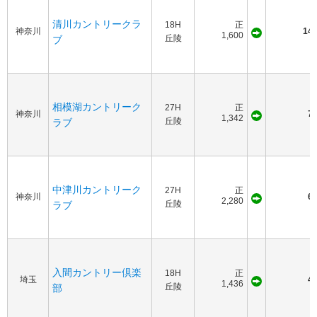
清川カントリークラ
18H
正
神奈川
145
1,600
丘陵
ブ
相模湖カントリーク
27H
正
神奈川
70
1,342
丘陵
ラブ
中津川カントリーク
27H
正
神奈川
60
2,280
丘陵
ラブ
入間カントリー倶楽
18H
正
埼玉
40
1,436
丘陵
部