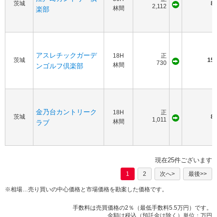
茨城
85
2,112
林間
楽部
アスレチックガーデ
18H
正
茨城
150
730
林間
ンゴルフ倶楽部
金乃台カントリーク
18H
正
茨城
85
1,011
林間
ラブ
現在25件ございます
1
2
次へ>
最後>>
※相場…売り買いの中心価格と市場価格を勘案した価格です。
手数料は売買価格の2％（最低手数料5.5万円）です。
金額は税込（預託金は除く）単位：万円