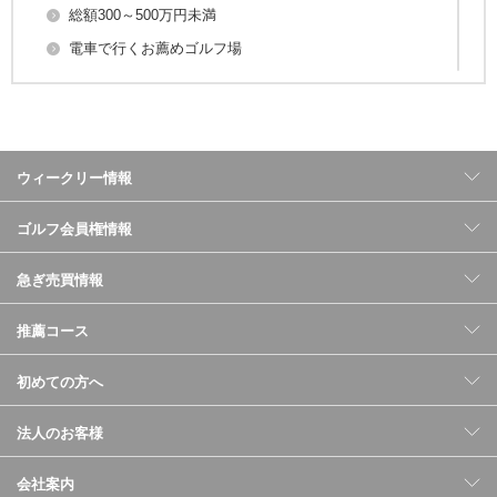
総額300～500万円未満
電車で行くお薦めゴルフ場
総額150～300万円未満
余暇を存分に楽しむリゾートコース
総額150万円未満
ウィークリー情報
ゆったり温泉･宿泊施設付きコース
女性にお勧めのコース
ゴルフ会員権情報
桜を満喫する代表的なコース（関東圏）
急ぎ売買情報
コースレート７２以上の主なゴルフ場
株主制、預託金制(大手企業系)のゴルフ場
推薦コース
富士山が望めるコース
クラブハウスが好評なコース
初めての方へ
もみじ（紅葉）の綺麗なコース
法人のお客様
会社案内