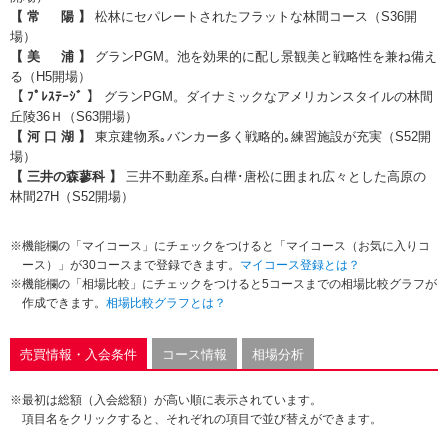
【 常 陽 】
松林にセパレートされたフラットな林間コース（S36開
場）
【 美 浦 】
グランPGM。池を効果的に配し景観美と戦略性を兼ね備え
る（H5開場）
【 ﾌﾟﾚｽﾃｰｼﾞ 】
グランPGM。ダイナミックなアメリカンスタイルの林間
丘陵36Ｈ（S63開場）
【 河 口 湖 】
東京建物系｡バンカー多く戦略的｡練習施設が充実（S52開
場）
【 三井の森蓼科 】
三井不動産系｡白樺･唐松に囲まれ広々とした高原の
林間27H（S52開場）
※機能欄の「マイコース」にチェックをつけると「マイコース（お気に入りコ
ース）」が30コースまで登録できます。
マイコース登録とは？
※機能欄の「相場比較」にチェックをつけると5コースまでの相場比較グラフが
作成できます。
相場比較グラフとは？
売買情報・入会条件
コース情報
相場分析
※最初は総額（入会総額）が高い順に表示されています。
項目名をクリックすると、それぞれの項目で並び替えができます。