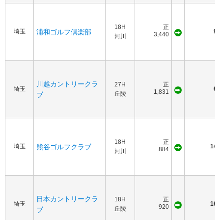
18H
正
埼玉
浦和ゴルフ倶楽部
90
3,440
河川
川越カントリークラ
27H
正
埼玉
60
1,831
丘陵
ブ
18H
正
埼玉
熊谷ゴルフクラブ
140
884
河川
日本カントリークラ
18H
正
埼玉
160
920
丘陵
ブ