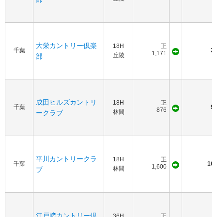
大栄カントリー倶楽
18H
正
千葉
20
1,171
丘陵
部
成田ヒルズカントリ
18H
正
千葉
90
876
林間
ークラブ
平川カントリークラ
18H
正
千葉
160
1,600
林間
ブ
江戸﨑カントリー倶
36H
正