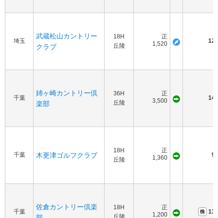
武蔵松山カントリー
18H
正
埼玉
120
1,520
丘陵
クラブ
姉ヶ崎カントリー倶
36H
正
千葉
145
3,500
丘陵
楽部
18H
正
千葉
木更津ゴルフクラブ
90
1,360
丘陵
佐倉カントリー倶楽
18H
正
千葉
130
1,200
丘陵
部