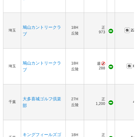
鳩山カントリークラ
18H
正
埼玉
225
973
丘陵
ブ
鳩山カントリークラ
18H
週
埼玉
60
288
丘陵
ブ
大多喜城ゴルフ倶楽
27H
正
千葉
40
1,200
丘陵
部
キングフィールズゴ
18H
正