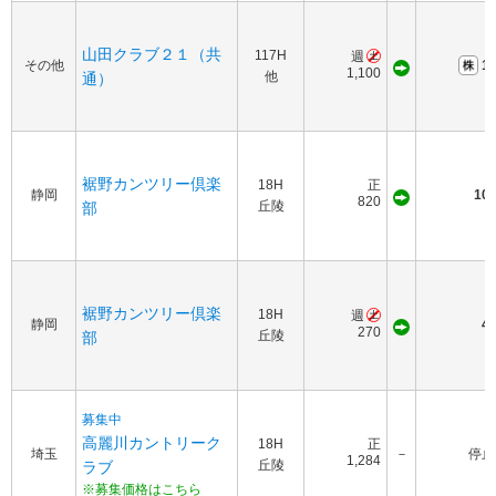
山田クラブ２１（共
117H
週
その他
15
1,100
他
通）
裾野カンツリー倶楽
18H
正
静岡
100
820
丘陵
部
裾野カンツリー倶楽
18H
週
静岡
40
270
丘陵
部
募集中
高麗川カントリーク
18H
正
埼玉
－
停止
1,284
丘陵
ラブ
※募集価格はこちら