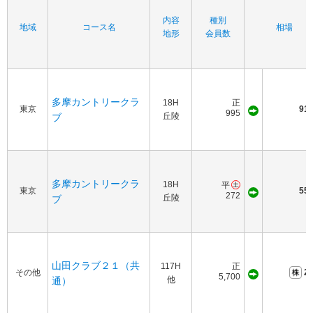
内容
種別
地域
コース名
相場
地形
会員数
多摩カントリークラ
18H
正
東京
910
995
丘陵
ブ
多摩カントリークラ
18H
平
東京
550
272
丘陵
ブ
山田クラブ２１（共
117H
正
その他
25
5,700
他
通）