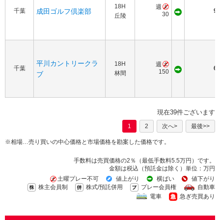
18H
週
千葉
成田ゴルフ倶楽部
90
30
丘陵
平川カントリークラ
18H
週
千葉
65
150
林間
ブ
現在39件ございます
1
2
次へ>
最後>>
※相場…売り買いの中心価格と市場価格を勘案した価格です。
手数料は売買価格の2％（最低手数料5.5万円）です。
金額は税込（預託金は除く）単位：万円
土曜プレー不可
値上がり
横ばい
値下がり
株主会員制
株式/預託併用
プレー会員権
自動車
電車
急ぎ売買あり