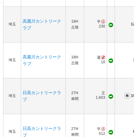
高麗川カントリーク
18H
平
埼玉
120
230
丘陵
ラブ
高麗川カントリーク
18H
週
埼玉
30
10
丘陵
ラブ
日高カントリークラ
27H
正
埼玉
190
1,603
林間
ブ
日高カントリークラ
27H
平
埼玉
80
512
林間
ブ