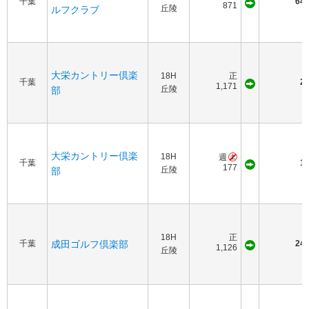
千葉
640
871
丘陵
ルフクラブ
大栄カントリー倶楽
18H
正
千葉
20
1,171
丘陵
部
大栄カントリー倶楽
18H
週
千葉
10
177
丘陵
部
18H
正
千葉
成田ゴルフ倶楽部
245
1,126
丘陵