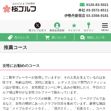
おかげさまで
56
周年
0120-83-5021
桜ゴルフ
本社 03-3572-8511
ホーム
伊勢丹新宿店 03-3358-9181
ウィークリー情報
MENU
桜ゴルフ公式 X
新規会員登録
マイコース
ログイン
ゴルフ会員権情報
売りたい方
買いたい方
相談したい方
急ぎ売買情報
推薦コース
推薦コース
女性にお勧めのコース
初めての方へ
法人のお客様
ここ数年プレーヤーが急増していますが、その人気を支えているのは女
性です。年齢は20代、30代に若返り、レディスゴルフ専門のファッショ
会社案内
ン誌が登場したり、女性限定コンペに申し込みが殺到したり、平日のゴ
ルフ場は華やかな女性ゴルファーで賑わっています。
採用情報
コースはフラットでハウスが綺麗、アクセスもよく、リーズナブルであ
るなど、女性の嗜好にあったクラブが注目を集めています。豪華な施設
では「メイプルポイントＧＣ」、「清川ＣＣ」、「石坂ＧＣ」。コース