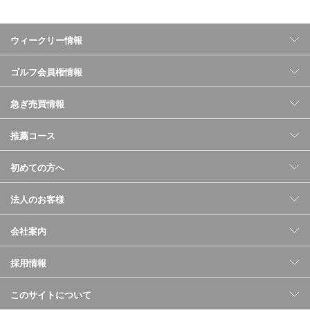
余暇を存分に楽しむリゾートコース
総額150万円未満
ウィークリー情報
ゆったり温泉･宿泊施設付きコース
女性にお勧めのコース
ゴルフ会員権情報
桜を満喫する代表的なコース（関東圏）
急ぎ売買情報
コースレート７２以上の主なゴルフ場
株主制、預託金制(大手企業系)のゴルフ場
推薦コース
富士山が望めるコース
クラブハウスが好評なコース
初めての方へ
もみじ（紅葉）の綺麗なコース
法人のお客様
会社案内
採用情報
このサイトについて