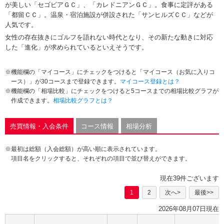
が美しい「セゴビアＧＣ」、「カレドニアンＧＣ」。食事に定評がある
「都留ＣＣ」。温泉・宿泊施設が併設された「サンヒルズＣＣ」などが
人気です。
女性の存在抜きにゴルフを語れない時代となり、その新たな動きに対応
した「進化」が求められているといえそうです。
※機能欄の「マイコース」にチェックをつけると「マイコース（お気に入りコ
ース）」が30コースまで登録できます。
マイコース登録とは？
※機能欄の「相場比較」にチェックをつけると5コースまでの相場比較グラフが
作成できます。
相場比較グラフとは？
売買情報・入会条件
コース情報
相場分析
※最初は総額（入会総額）が高い順に表示されています。
項目名をクリックすると、それぞれの項目で並び替えができます。
現在39件ございます
1
2
次へ>
最後>>
2026年08月07日現在