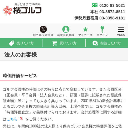
おかげさまで
56
周年
0120-83-5021
桜ゴルフ
本社 03-3572-8511
ホーム
伊勢丹新宿店 03-3358-9181
ウィークリー情報
MENU
桜ゴルフ公式 X
新規会員登録
マイコース
ログイン
ゴルフ会員権情報
売りたい方
買いたい方
相談したい方
急ぎ売買情報
法人のお客様
推薦コース
時価評価サービス
初めての方へ
法人のお客様
ゴルフ会員権の時価はその時々に応じて変動しています。また会員区分
（正会員・平日会員・法人会員など）、額面（証券に記載された預託保
会社案内
証金額）等によっても大きく異なっています。2001年3月の新会計基準に
よるゴルフ会員権の時価会計導入以来、上場企業では、ゴルフ会員権の
採用情報
「時価評価査定」が義務付けられております。会計処理等に関する詳細
は
こちら
をご覧ください。
弊社は、年間約1000社の法人様より保有ゴルフ会員権の時価評価をご依