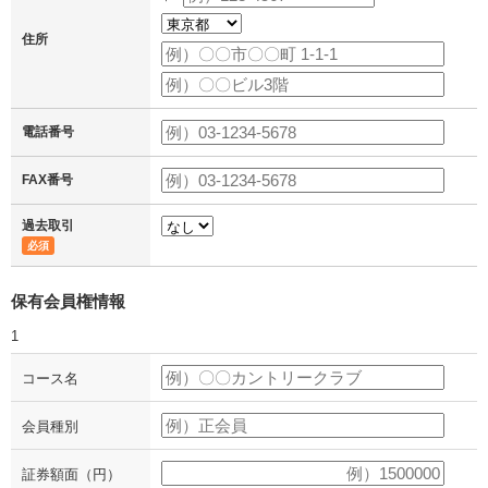
住所
電話番号
FAX番号
過去取引
必須
保有会員権情報
1
コース名
会員種別
証券額面（円）