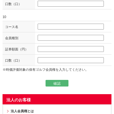
口数（口）
10
コース名
会員種別
証券額面（円）
口数（口）
※時価評価対象の保有ゴルフ会員権を入力してください。
法人のお客様
法人会員権とは