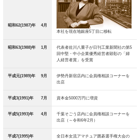
昭和62(1987)年
4月
本社を現在地銀座5丁目に移転
昭和63(1988)年
1月
代表者佐川八重子が日刊工業新聞社の第5
回中堅・中小企業優秀経営者顕彰の「婦
人経営者賞」を受賞
平成元(1989)年
9月
伊勢丹新宿店内に会員権相談コーナーを
出店
平成3(1991)年
7月
資本金5000万円に増資
平成5(1993)年
4月
千葉そごう店内に会員権相談コーナーを
出店（～令和6年2月）
平成7(1995)年
全日本女流アマチュア囲碁選手権大会の