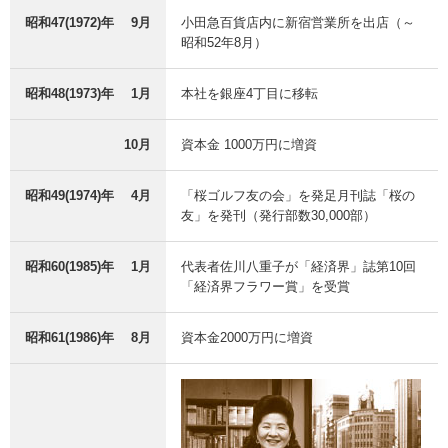
昭和47(1972)年
9月
小田急百貨店内に新宿営業所を出店（～
昭和52年8月）
昭和48(1973)年
1月
本社を銀座4丁目に移転
10月
資本金 1000万円に増資
昭和49(1974)年
4月
「桜ゴルフ友の会」を発足月刊誌「桜の
友」を発刊（発行部数30,000部）
昭和60(1985)年
1月
代表者佐川八重子が「経済界」誌第10回
「経済界フラワー賞」を受賞
昭和61(1986)年
8月
資本金2000万円に増資