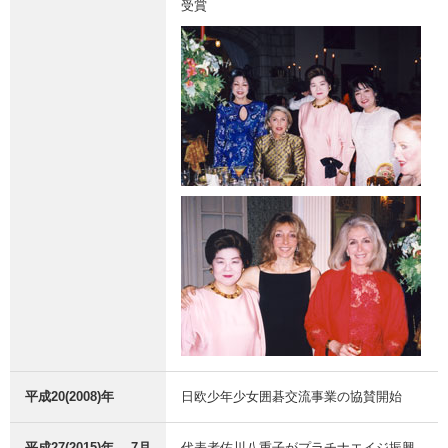
受賞
平成20(2008)年
日欧少年少女囲碁交流事業の協賛開始
平成27(2015)年
7月
代表者佐川八重子がプラチナエイジ振興