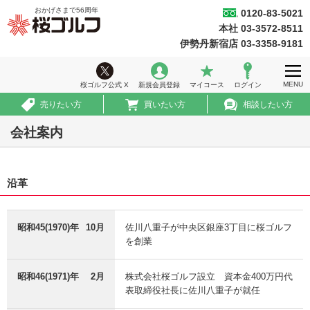
おかげさまで
56
周年
0120-83-5021
桜ゴルフ
本社 03-3572-8511
ホーム
伊勢丹新宿店 03-3358-9181
ウィークリー情報
MENU
桜ゴルフ公式 X
新規会員登録
マイコース
ログイン
ゴルフ会員権情報
売りたい方
買いたい方
相談したい方
急ぎ売買情報
会社案内
推薦コース
沿革
初めての方へ
法人のお客様
昭和45(1970)年
10月
佐川八重子が中央区銀座3丁目に桜ゴルフ
会社案内
を創業
採用情報
昭和46(1971)年
2月
株式会社桜ゴルフ設立 資本金400万円代
表取締役社長に佐川八重子が就任