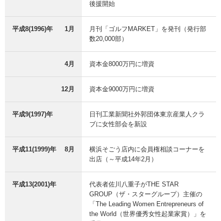
後援開始
平成8(1996)年
1月
月刊「ゴルフMARKET」を発刊（発行部
数20,000部）
4月
資本金8000万円に増資
12月
資本金9000万円に増資
平成9(1997)年
日刊工業新聞社外郭団体東京産業人クラ
ブに女性部会を新設
平成11(1999)年
8月
横浜そごう店内に会員権相談コーナーを
出店（～平成14年2月）
平成13(2001)年
代表者佐川八重子がTHE STAR
GROUP（ザ・スターグループ）主催の
「The Leading Women Entrepreneurs of
the World（世界優秀女性起業家賞）」を