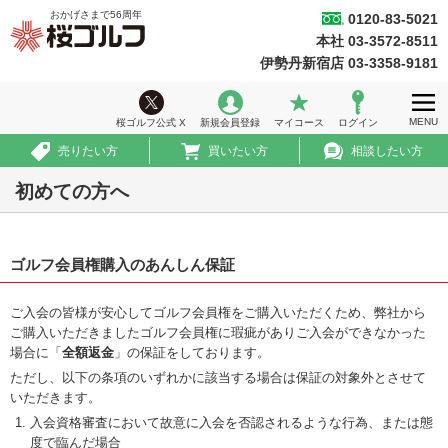
おかげさまで
56
周年
0120-83-5021
桜ゴルフ
本社 03-3572-8511
ホーム
伊勢丹新宿店 03-3358-9181
ウィークリー情報
MENU
桜ゴルフ公式 X
新規会員登録
マイコース
ログイン
ゴルフ会員権情報
売りたい方
買いたい方
相談したい方
急ぎ売買情報
初めての方へ
推薦コース
ゴルフ会員権購入のあんしん保証
初めての方へ
法人のお客様
ご入会の皆様が安心してゴルフ会員権をご購入いただくため、弊社から
ご購入いただきましたゴルフ会員権に瑕疵がありご入会ができなかった
会社案内
場合に「
全額返金
」の保証をしております。
ただし、以下の条項のいずれかに該当する場合は保証の対象外とさせて
採用情報
いただきます。
入会資格審査において故意に入会を否認されるような行為、または態
度で臨んだ場合