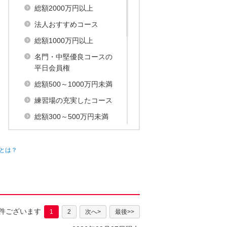
総額2000万円以上
法人おすすめコース
総額1000万円以上
名門・中堅優良コースの
平日会員権
総額500～1000万円未満
練習場の充実したコース
総額300～500万円未満
電車で行くお薦めゴルフ
場
とは？
総額150～300万円未満
余暇を存分に楽しむリゾ
ートコース
総額150万円未満
1件ございます
1
2
次へ>
最後>>
ゆったり温泉･宿泊施設付