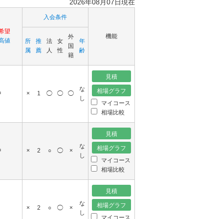
2026年08月07日現在
きコース
入会条件
女性にお勧めのコース
希望
桜を満喫する代表的なコ
機能
外
高値
所
推
法
女
年
ース（関東圏）
国
属
薦
人
性
齢
籍
コースレート７２以上の
主なゴルフ場
株主制、預託金制(大手企
な
中
×
1
◯
◯
◯
業系)のゴルフ場
し
マイコース
相場比較
富士山が望めるコース
クラブハウスが好評なコ
ース
な
中
×
2
○
◯
×
し
もみじ（紅葉）の綺麗な
マイコース
コース
相場比較
な
×
2
○
◯
×
し
マイコース