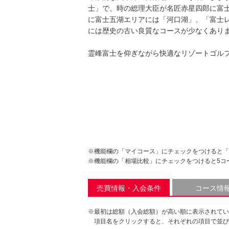
士」で、時の総理大臣が名匠赤星四郎に富
に富士五湖エリアには「河口湖」、「富士
には歴史の古い良質なコースが少なくあり
霊峰富士を仰ぎながら快適なリゾートゴル
※機能欄の「マイコース」にチェックをつけると「
※機能欄の「相場比較」にチェックをつけると5コ
売買情報・入会条件
コース情
※最初は総額（入会総額）が高い順に表示されてい
項目名をクリックすると、それぞれの項目で並び