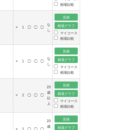
相場比較
な
×
1
◯
◯
◯
し
マイコース
相場比較
な
×
1
◯
◯
◯
し
マイコース
相場比較
20
歳
×
2
◯
◯
◯
以
マイコース
上
相場比較
20
歳
×
2
◯
◯
◯