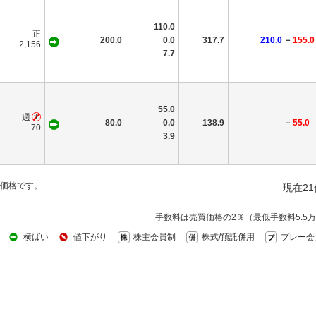
110.0
正
200.0
0.0
317.7
210.0
－
155.0
2,156
7.7
55.0
週
80.0
0.0
138.9
－
55.0
70
3.9
価格です。
現在2
手数料は売買価格の2％（最低手数料5.5
横ばい
値下がり
株主会員制
株式/預託併用
プレー会