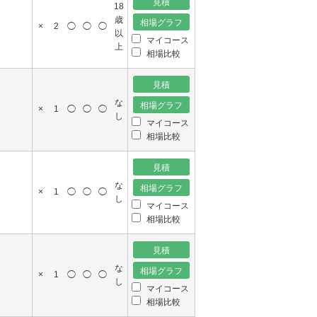
18
歳
×
2
◯
◯
◯
以
マイコース
上
相場比較
な
×
1
◯
◯
◯
し
マイコース
相場比較
な
×
1
◯
◯
◯
し
マイコース
相場比較
な
×
1
◯
◯
◯
し
マイコース
相場比較