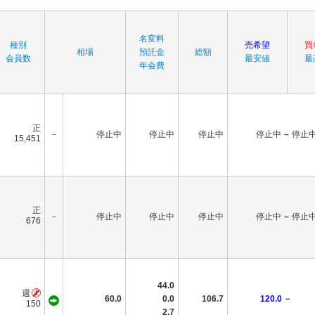
名変料
種別
売希望
買
相場
預託金
総額
会員数
最安値
最
年会費
正
－
停止中
停止中
停止中
停止中
–
停止
15,451
正
－
停止中
停止中
停止中
停止中
–
停止
676
44.0
週
60.0
0.0
106.7
120.0
－
150
2.7