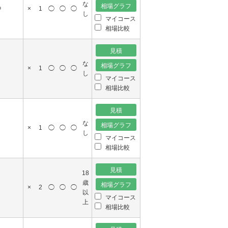
な
中
×
1
◯
◯
◯
し
マイコース
相場比較
な
×
1
◯
◯
◯
し
マイコース
相場比較
な
×
1
◯
◯
◯
し
マイコース
相場比較
18
歳
×
2
◯
◯
◯
以
マイコース
上
相場比較