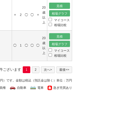
20
歳
×
2
◯
◯
×
以
マイコース
上
相場比較
20
歳
◯
1
◯
◯
◯
以
マイコース
上
相場比較
1件ございます
1
2
次へ>
最後>>
万円）です。
金額は税込（預託金は除く）単位：万円
員権
自動車
電車
急ぎ売買あり