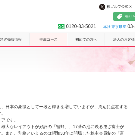
桜ゴルフ公式 X
フ
売り
0120-83-5021
03-
本社 東京銀座
急ぎ売買情報
推薦コース
初めての方へ
法人のお客様
れ、日本の象徴として一段と輝きを増していますが、周辺に点在する
す。
リアです。
雄大なレイアウトが好評の「裾野」、17番の池に映る逆さ富士が
。また、別格といえるのは昭和33年に開場した株主会員制の「富