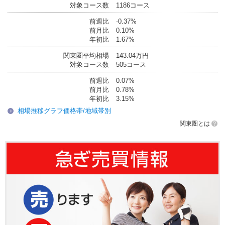
対象コース数
1186コース
前週比
-0.37%
前月比
0.10%
年初比
1.67%
関東圏平均相場
143.04万円
対象コース数
505コース
前週比
0.07%
前月比
0.78%
年初比
3.15%
相場推移グラフ価格帯/地域帯別
関東圏とは