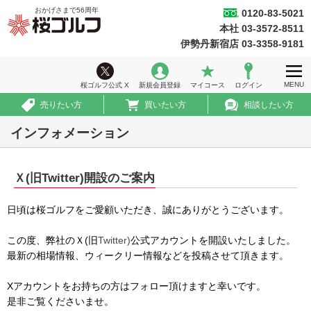
おかげさまで
56
周年
0120-83-5021
桜ゴルフ
本社 03-3572-8511
ホーム
伊勢丹新宿店 03-3358-9181
ウィークリー情報
MENU
桜ゴルフ公式 X
新規会員登録
マイコース
ログイン
ゴルフ会員権情報
売りたい方
買いたい方
相談したい方
急ぎ売買情報
インフォメーション
推薦コース
Ｘ(旧Twitter)開設のご案内
初めての方へ
日頃は桜ゴルフをご愛顧いただき、誠にありがとうございます。
法人のお客様
この度、弊社のＸ(旧
Twitter)
公式アカウントを開設いたしました。
会社案内
最新の相場情報、ウィークリー情報などを投稿させて頂きます。
採用情報
Xアカウントをお持ちの方はフォロー頂けますと幸いです。
是非ご覧くださいませ。