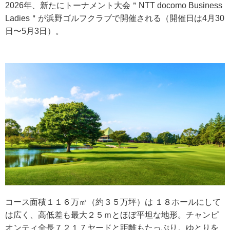
2026年、新たにトーナメント大会＂NTT docomo Business
Ladies＂が浜野ゴルフクラブで開催される（開催日は4月30
日〜5月3日）。
コース面積１１６万㎡（約３５万坪）は １８ホールにして
は広く、高低差も最大２５ｍとほぼ平坦な地形。チャンピ
オンティ全長７２１７ヤードと距離もたっぷり。ゆとりを