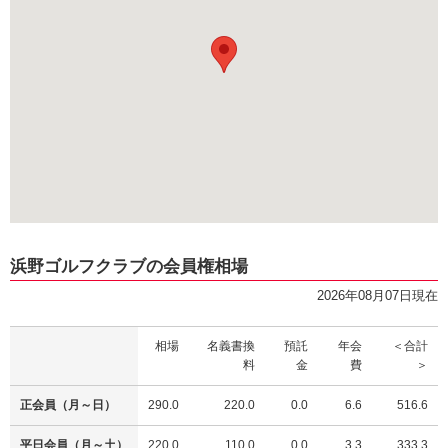
浜野ゴルフクラブの会員権相場
2026年08月07日現在
相場
名義書換
預託
年会
＜合計
料
金
費
＞
正会員（月～日）
290.0
220.0
0.0
6.6
516.6
平日会員（月～土）
220.0
110.0
0.0
3.3
333.3