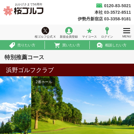
おかげさまで
56
周年
0120-83-5021
桜ゴルフ
本社 03-3572-8511
ホーム
伊勢丹新宿店 03-3358-9181
ウィークリー情報
MENU
桜ゴルフ公式 X
新規会員登録
マイコース
ログイン
ゴルフ会員権情報
売りたい方
買いたい方
相談したい方
急ぎ売買情報
特別推薦コース
推薦コース
浜野ゴルフクラブ
初めての方へ
2番ホール
法人のお客様
会社案内
採用情報