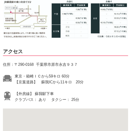
アクセス
住所：〒290-0168 千葉県市原市永吉９３７
東京・箱崎ＩＣから59キロ 60分
【京葉道路】 蘇我ICから11キロ 20分
【外房線】 蘇我駅下車
クラブバス： あり タクシー： 25分