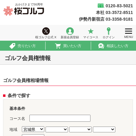
おかげさまで
56
周年
0120-83-5021
桜ゴルフ
本社 03-3572-8511
ホーム
伊勢丹新宿店 03-3358-9181
ウィークリー情報
MENU
桜ゴルフ公式 X
新規会員登録
マイコース
ログイン
ゴルフ会員権情報
売りたい方
買いたい方
相談したい方
急ぎ売買情報
ゴルフ会員権情報
推薦コース
ゴルフ会員権相場情報
初めての方へ
法人のお客様
条件で探す
会社案内
基本条件
採用情報
コース名
地域