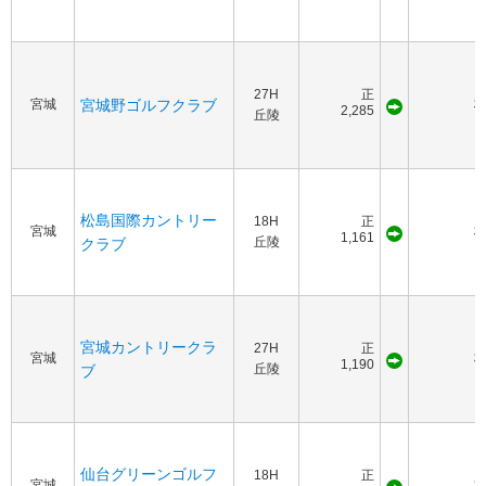
27H
正
宮城
宮城野ゴルフクラブ
2,285
丘陵
松島国際カントリー
18H
正
宮城
1,161
丘陵
クラブ
宮城カントリークラ
27H
正
宮城
1,190
丘陵
ブ
仙台グリーンゴルフ
18H
正
宮城