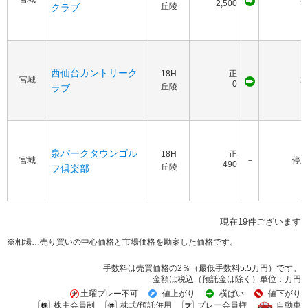
2,500
丘陵
クラブ
西仙台カントリーク
18H
正
宮城
1
0
丘陵
ラブ
泉パークタウンゴル
18H
正
宮城
－
停
490
丘陵
フ倶楽部
現在19件ございます
※相場…売り買いの中心価格と市場価格を勘案した価格です。
手数料は売買価格の2％（最低手数料5.5万円）です。
金額は税込（預託金は除く）単位：万円
土曜プレー不可
値上がり
横ばい
値下がり
株主会員制
株式/預託併用
プレー会員権
自動車