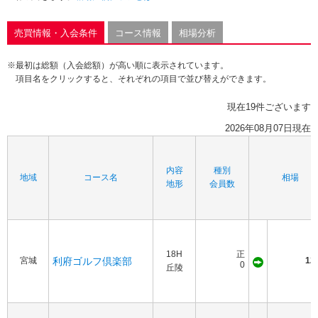
売買情報・入会条件
コース情報
相場分析
※最初は総額（入会総額）が高い順に表示されています。
項目名をクリックすると、それぞれの項目で並び替えができます。
現在19件ございます
2026年08月07日現在
内容
種別
地域
コース名
相場
地形
会員数
18H
正
宮城
利府ゴルフ倶楽部
12
0
丘陵