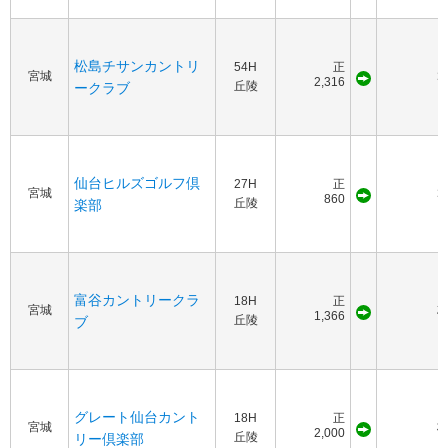
松島チサンカントリ
54H
正
宮城
1
2,316
丘陵
ークラブ
仙台ヒルズゴルフ倶
27H
正
宮城
1
860
丘陵
楽部
富谷カントリークラ
18H
正
宮城
2
1,366
丘陵
ブ
グレート仙台カント
18H
正
宮城
2,000
丘陵
リー倶楽部