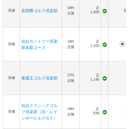
18H
正
宮城
泉国際ゴルフ倶楽部
13
1,300
丘陵
仙台カントリー倶楽
18H
正
宮城
8
1,100
丘陵
部名取コース
27H
正
宮城
東蔵王ゴルフ倶楽部
7
1,140
丘陵
仙台クラシックゴル
18H
正
宮城
フ倶楽部（旧・レイ
4
830
丘陵
ンボーヒルズＧＣ）