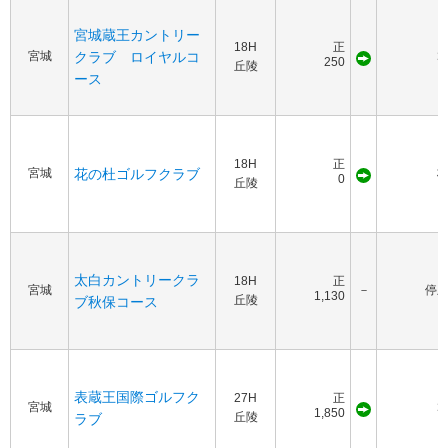
宮城蔵王カントリー
18H
正
宮城
クラブ ロイヤルコ
1
250
丘陵
ース
18H
正
宮城
花の杜ゴルフクラブ
0
丘陵
太白カントリークラ
18H
正
宮城
－
停
1,130
丘陵
ブ秋保コース
表蔵王国際ゴルフク
27H
正
宮城
1
1,850
丘陵
ラブ