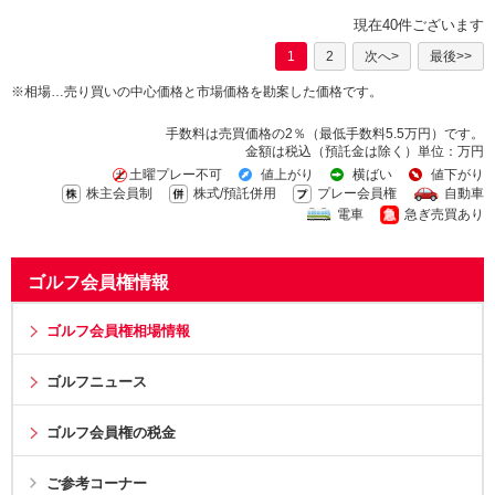
現在40件ございます
1
2
次へ>
最後>>
※相場…売り買いの中心価格と市場価格を勘案した価格です。
手数料は売買価格の2％（最低手数料5.5万円）です。
金額は税込（預託金は除く）単位：万円
土曜プレー不可
値上がり
横ばい
値下がり
株主会員制
株式/預託併用
プレー会員権
自動車
電車
急ぎ売買あり
ゴルフ会員権情報
ゴルフ会員権相場情報
ゴルフニュース
ゴルフ会員権の税金
ご参考コーナー