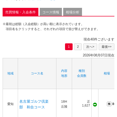
売買情報・入会条件
コース情報
相場分析
※最初は総額（入会総額）が高い順に表示されています。
項目名をクリックすると、それぞれの項目で並び替えができます。
現在40件ございます
1
2
次へ>
最後>>
2026年08月07日現在
内容
種別
地域
コース名
相場
地形
会員数
名古屋ゴルフ倶楽
18H
正
愛知
80
1,627
丘陵
部 和合コース