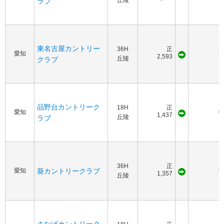
丘陵
ラブ
東名古屋カントリー
36H
正
愛知
7
2,593
丘陵
クラブ
品野台カントリーク
18H
正
愛知
6
1,437
丘陵
ラブ
36H
正
愛知
葵カントリークラブ
5
1,357
丘陵