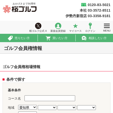
おかげさまで
56
周年
0120-83-5021
桜ゴルフ
本社 03-3572-8511
ホーム
伊勢丹新宿店 03-3358-9181
ウィークリー情報
MENU
桜ゴルフ公式 X
新規会員登録
マイコース
ログイン
ゴルフ会員権情報
売りたい方
買いたい方
相談したい方
急ぎ売買情報
ゴルフ会員権情報
推薦コース
ゴルフ会員権相場情報
初めての方へ
法人のお客様
条件で探す
会社案内
基本条件
採用情報
コース名
地域