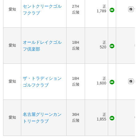
セントクリークゴル
27H
正
愛知
9
1,789
丘陵
フクラブ
オールドレイクゴル
18H
正
愛知
8
520
丘陵
フ倶楽部
ザ・トラディション
18H
正
愛知
8
1,600
丘陵
ゴルフクラブ
名古屋グリーンカン
36H
正
愛知
6
1,855
丘陵
トリークラブ