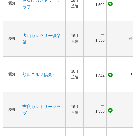
さなげカントリーク
18H
正
愛知
5
1,593
丘陵
ラブ
犬山カンツリー倶楽
18H
正
愛知
－
停
1,350
丘陵
部
36H
正
愛知
額田ゴルフ倶楽部
19
1,844
丘陵
吉良カントリークラ
18H
正
愛知
6
1,530
丘陵
ブ