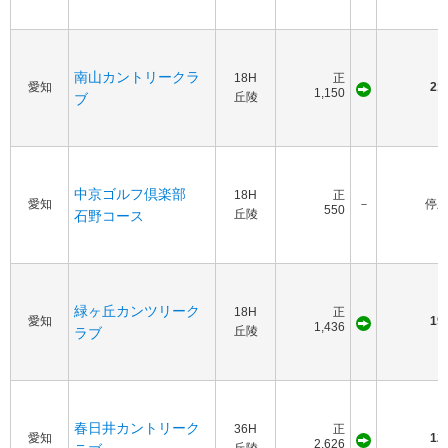
南山カントリークラ
18H
正
愛知
21
1,150
丘陵
ブ
中京ゴルフ倶楽部
18H
正
愛知
－
停
550
丘陵
石野コース
緑ヶ丘カンツリーク
18H
正
愛知
19
1,436
丘陵
ラブ
春日井カントリーク
36H
正
愛知
12
2,626