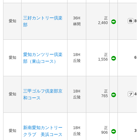
三好カントリー倶楽
36H
正
愛知
80
2,460
林間
部
愛知カンツリー倶楽
18H
正
愛知
65
1,556
丘陵
部（東山コース）
三甲ゴルフ倶楽部京
18H
正
愛知
46
765
丘陵
和コース
新南愛知カントリー
18H
正
愛知
39
906
丘陵
クラブ 美浜コース