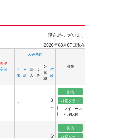
現在9件ございます
2026年08月07日現在
入会条件
希望
機能
外
高値
所
推
法
女
年
国
属
薦
人
性
齢
籍
な
×
し
マイコース
相場比較
な