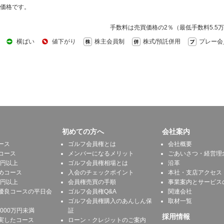
価格です。
手数料は売買価格の2％（最低手数料5.5
横ばい
値下がり
株主会員制
株式/預託併用
プレー会
初めての方へ
会社案内
ース
ゴルフ会員権とは
会社概要
コース
メンバーになるメリット
ごあいさつ・経営理
万円以上
ゴルフ会員権相場とは
沿革
めコース
入会のチェックポイント
本社・支店アクセス
万円以上
会員権売買の手順
事業案内とサービス
優良コースの平日会
ゴルフ会員権Q&A
関連会社
ゴルフ会員権購入のあんしん保
取材一覧
1000万円未満
証
採用情報
実したコース
ローン・クレジットのご案内