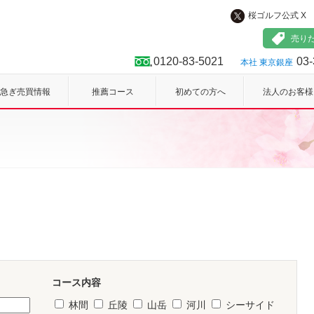
桜ゴルフ公式 X
フ
売り
0120-83-5021
03-
本社 東京銀座
急ぎ売買情報
推薦コース
初めての方へ
法人のお客様
コース内容
林間
丘陵
山岳
河川
シーサイド