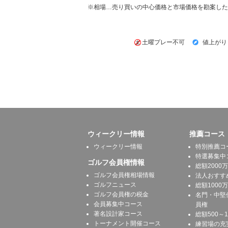
※相場…売り買いの中心価格と市場価格を勘案した
土曜プレー不可
値上がり
ウィークリー情報
推薦コース
ウィークリー情報
特別推薦コ
特選募集中
ゴルフ会員権情報
総額2000
ゴルフ会員権相場情報
法人おすす
ゴルフニュース
総額1000
ゴルフ会員権の税金
名門・中堅
会員募集中コース
員権
著名設計家コース
総額500～
トーナメント開催コース
練習場の充