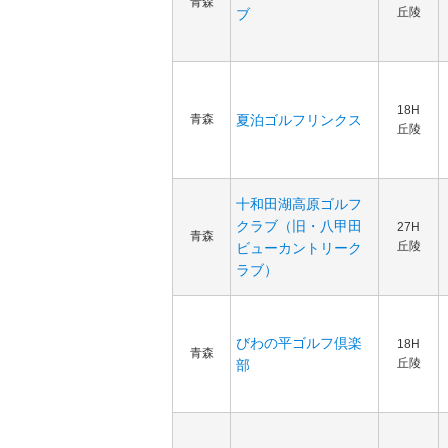
青森
丘陵
ブ
18H
青森
夏泊ゴルフリンクス
丘陵
十和田湖高原ゴルフ
クラブ（旧・八甲田
27H
青森
丘陵
ビューカントリーク
ラブ）
びわの平ゴルフ倶楽
18H
青森
丘陵
部