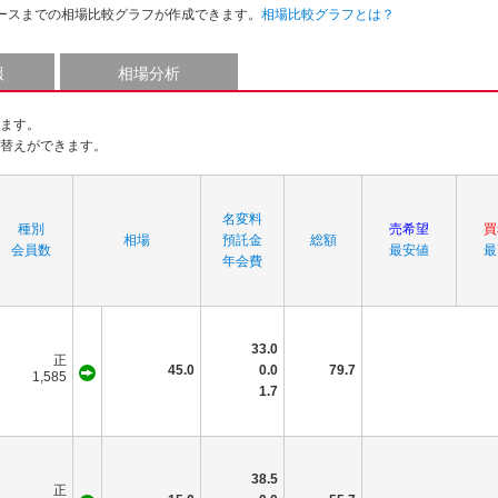
ースまでの相場比較グラフが作成できます。
相場比較グラフとは？
報
相場分析
ます。
替えができます。
名変料
種別
売希望
買
相場
預託金
総額
会員数
最安値
最
年会費
33.0
正
45.0
0.0
79.7
1,585
1.7
38.5
正