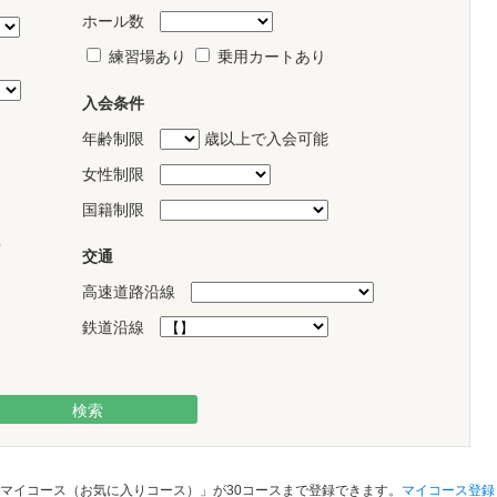
ホール数
練習場あり
乗用カートあり
入会条件
年齢制限
歳以上で入会可能
女性制限
国籍制限
）
交通
高速道路沿線
鉄道沿線
マイコース（お気に入りコース）」が30コースまで登録できます。
マイコース登録