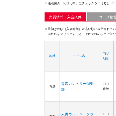
※機能欄の「相場比較」にチェックをつけると5コ
売買情報・入会条件
コース情
※最初は総額（入会総額）が高い順に表示されてい
項目名をクリックすると、それぞれの項目で並び
内容
地域
コース名
地形
青森カントリー倶楽
27H
青森
丘陵
部
東奥カントリークラ
18H