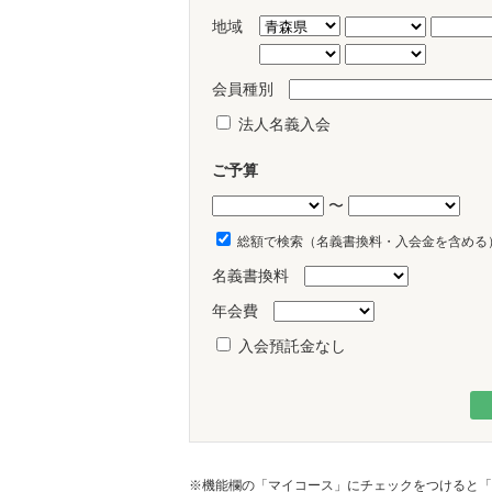
地域
会員種別
法人名義入会
ご予算
〜
総額で検索（名義書換料・入会金を含める
名義書換料
年会費
入会預託金なし
※機能欄の「マイコース」にチェックをつけると「