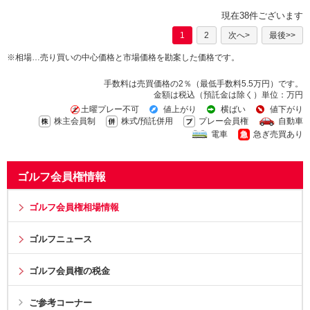
現在38件ございます
1
2
次へ>
最後>>
※相場…売り買いの中心価格と市場価格を勘案した価格です。
手数料は売買価格の2％（最低手数料5.5万円）です。
金額は税込（預託金は除く）単位：万円
土曜プレー不可
値上がり
横ばい
値下がり
株主会員制
株式/預託併用
プレー会員権
自動車
電車
急ぎ売買あり
ゴルフ会員権情報
ゴルフ会員権相場情報
ゴルフニュース
ゴルフ会員権の税金
ご参考コーナー