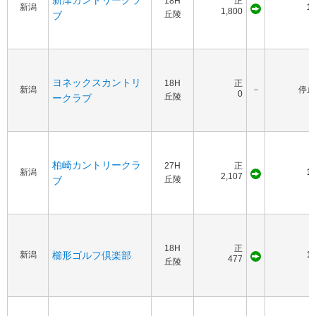
新津カントリークラ
18H
正
新潟
12
1,800
丘陵
ブ
ヨネックスカントリ
18H
正
新潟
－
停止
0
丘陵
ークラブ
柏崎カントリークラ
27H
正
新潟
10
2,107
丘陵
ブ
18H
正
新潟
櫛形ゴルフ倶楽部
10
477
丘陵