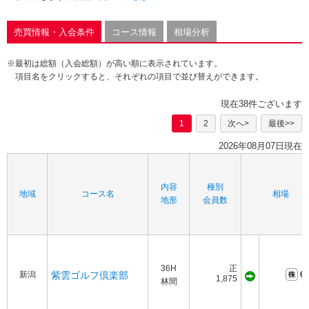
売買情報・入会条件
コース情報
相場分析
※最初は総額（入会総額）が高い順に表示されています。
項目名をクリックすると、それぞれの項目で並び替えができます。
現在38件ございます
1
2
次へ>
最後>>
2026年08月07日現在
内容
種別
地域
コース名
相場
地形
会員数
36H
正
新潟
紫雲ゴルフ倶楽部
60
1,875
林間