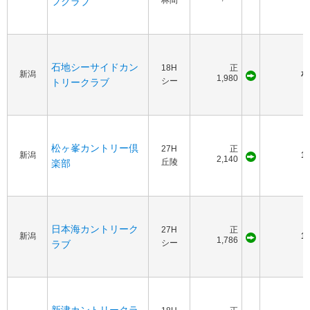
林間
フクラブ
石地シーサイドカン
18H
正
新潟
相
1,980
シー
トリークラブ
松ヶ峯カントリー倶
27H
正
新潟
12
2,140
丘陵
楽部
日本海カントリーク
27H
正
新潟
10
1,786
シー
ラブ