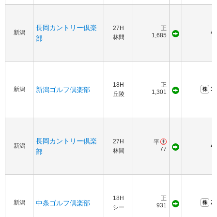
長岡カントリー倶楽
27H
正
新潟
40
1,685
林間
部
18H
正
新潟
新潟ゴルフ倶楽部
35
1,301
丘陵
長岡カントリー倶楽
27H
平
新潟
45
77
林間
部
18H
正
新潟
中条ゴルフ倶楽部
25
931
シー