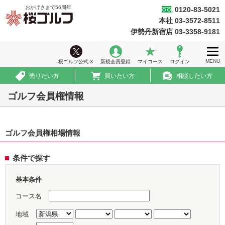
おかげさまで
56
周年
0120-83-5021
桜ゴルフ
本社 03-3572-8511
ホーム
伊勢丹新宿店 03-3358-9181
ウィークリー情報
MENU
桜ゴルフ公式 X
新規会員登録
マイコース
ログイン
ゴルフ会員権情報
売りたい方
買いたい方
相談したい方
急ぎ売買情報
ゴルフ会員権情報
推薦コース
ゴルフ会員権相場情報
初めての方へ
法人のお客様
条件で探す
会社案内
基本条件
採用情報
コース名
地域