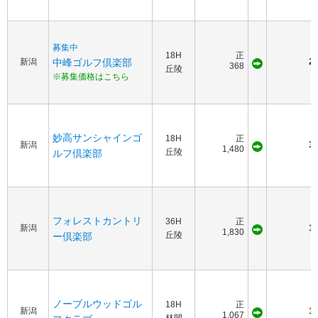
募集中
18H
正
新潟
中峰ゴルフ倶楽部
25
368
丘陵
※募集価格はこちら
妙高サンシャインゴ
18H
正
新潟
30
1,480
丘陵
ルフ倶楽部
フォレストカントリ
36H
正
新潟
15
1,830
丘陵
ー倶楽部
ノーブルウッドゴル
18H
正
新潟
15
1,067