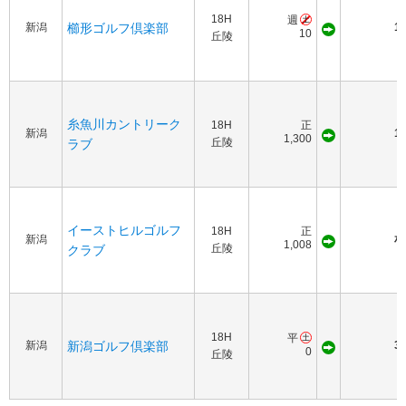
18H
週
新潟
櫛形ゴルフ倶楽部
10
10
丘陵
糸魚川カントリーク
18H
正
新潟
15
1,300
丘陵
ラブ
イーストヒルゴルフ
18H
正
新潟
相
1,008
丘陵
クラブ
18H
平
新潟
新潟ゴルフ倶楽部
30
0
丘陵