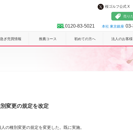
桜ゴルフ公式 X
フ
売り
0120-83-5021
03-
本社 東京銀座
急ぎ売買情報
推薦コース
初めての方へ
法人のお客様
種別変更の規定を改定
個人の種別変更の規定を変更した。既に実施。