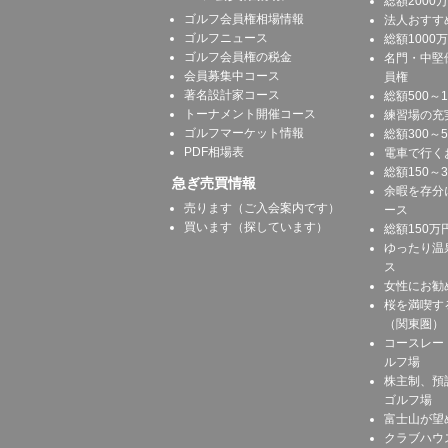
総額2000
ゴルフ会員権相場情報
法人おすす
ゴルフニュース
総額1000
ゴルフ会員権の税金
名門・中堅
会員募集中コース
員権
著名設計家コース
総額500～
トーナメント開催コース
練習場の充
ゴルフマーケット情報
総額300～
PDF相場表
電車で行く
総額150～
急ぎ売買情報
余暇を存分
売ります（ご入会案内です）
ース
買います（探しています）
総額150万
ゆったり温
ス
女性にお勧
桜を満喫す
（関東圏）
コースレー
ルフ場
株主制、預
ゴルフ場
富士山が望
クラブハウ