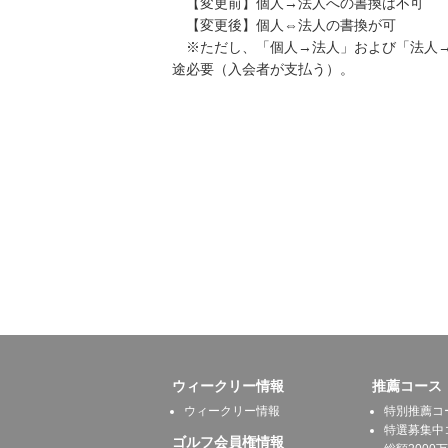
【変更前】個人→法人への書換は不可
【変更後】個人⇔法人の書換が可
※ただし、「個人→法人」および「法人→個
途必要（入会者が支払う）。
ウィークリー情報
推薦コース
ウィークリー情報
特別推薦コ
特選募集中
ゴルフ会員権情報