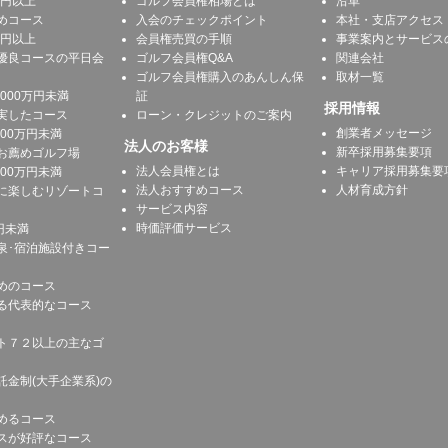
万円以上
ゴルフ会員権相場とは
沿革
めコース
入会のチェックポイント
本社・支店アクセス
万円以上
会員権売買の手順
事業案内とサービス
優良コースの平日会
ゴルフ会員権Q&A
関連会社
ゴルフ会員権購入のあんしん保
取材一覧
1000万円未満
証
採用情報
実したコース
ローン・クレジットのご案内
創業者メッセージ
500万円未満
法人のお客様
新卒採用募集要項
お薦めゴルフ場
法人会員権とは
キャリア採用募集要
300万円未満
法人おすすめコース
人材育成方針
に楽しむリゾートコ
サービス内容
時価評価サービス
円未満
泉･宿泊施設付きコー
めのコース
る代表的なコース
ト７２以上の主なゴ
託金制(大手企業系)の
めるコース
スが好評なコース