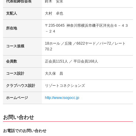
代表取締役会長
鈴木 安永
支配人
大村 卓也
〒235-0045 神奈川県横浜市磯子区洋光台６－４３
所在地
－２４
18ホール ／丘陵 ／6622ヤード／パー72／レート
コース規模
70.2
会員数
正会員1151人 ／ 平日会員168人
コース設計
大久保 昌
クラブハウス設計
リゾートコネクションズ
ホームページ
http://www.isogocc.jp
お問い合わせ
お電話でのお問い合わせ