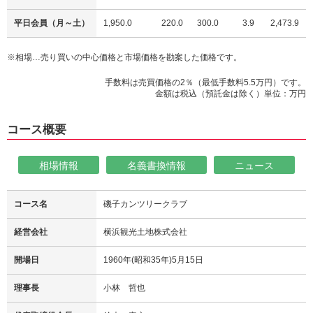
平日会員（月～土）
1,950.0
220.0
300.0
3.9
2,473.9
※相場…売り買いの中心価格と市場価格を勘案した価格です。
手数料は売買価格の2％（最低手数料5.5万円）です。
金額は税込（預託金は除く）単位：万円
コース概要
相場情報
名義書換情報
ニュース
コース名
磯子カンツリークラブ
経営会社
横浜観光土地株式会社
開場日
1960年(昭和35年)5月15日
理事長
小林 哲也