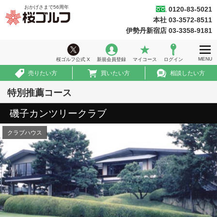
おかげさまで
56
周年
0120-83-5021
桜ゴルフ
本社 03-3572-8511
ホーム
伊勢丹新宿店 03-3358-9181
ウィークリー情報
MENU
桜ゴルフ公式 X
新規会員登録
マイコース
ログイン
ゴルフ会員権情報
売りたい方
買いたい方
相談したい方
急ぎ売買情報
特別推薦コース
推薦コース
磯子カンツリークラブ
初めての方へ
クラブハウス
法人のお客様
会社案内
採用情報