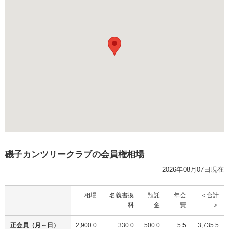
磯子カンツリークラブの会員権相場
2026年08月07日現在
相場
名義書換
預託
年会
＜合計
料
金
費
＞
正会員（月～日）
2,900.0
330.0
500.0
5.5
3,735.5