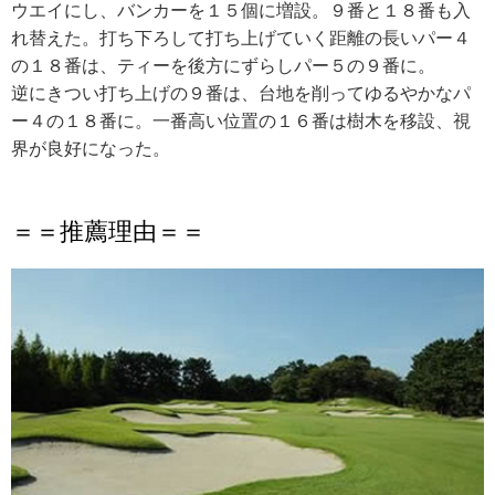
ウエイにし、バンカーを１５個に増設。９番と１８番も入
れ替えた。打ち下ろして打ち上げていく距離の長いパー４
の１８番は、ティーを後方にずらしパー５の９番に。
逆にきつい打ち上げの９番は、台地を削ってゆるやかなパ
ー４の１８番に。一番高い位置の１６番は樹木を移設、視
界が良好になった。
＝＝推薦理由＝＝