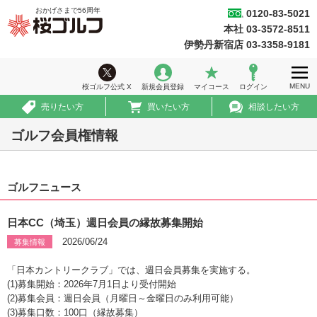
おかげさまで
56
周年
0120-83-5021
桜ゴルフ
本社 03-3572-8511
ホーム
伊勢丹新宿店 03-3358-9181
ウィークリー情報
MENU
桜ゴルフ公式 X
新規会員登録
マイコース
ログイン
ゴルフ会員権情報
売りたい方
買いたい方
相談したい方
急ぎ売買情報
ゴルフ会員権情報
推薦コース
ゴルフニュース
初めての方へ
法人のお客様
日本CC（埼玉）週日会員の縁故募集開始
2026/06/24
募集情報
会社案内
「日本カントリークラブ」では、週日会員募集を実施する。
採用情報
(1)募集開始：2026年7月1日より受付開始
(2)募集会員：週日会員（月曜日～金曜日のみ利用可能）
(3)募集口数：100口（縁故募集）