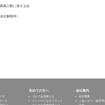
日～募集口数に達する迄
は会社解散時）
初めての方へ
会社案内
ース
ゴルフ会員権とは
会社概要
コース
メンバーになるメリット
ごあいさつ・経営理