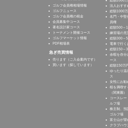
総額2000
ゴルフ会員権相場情報
法人おすす
ゴルフニュース
総額1000
ゴルフ会員権の税金
名門・中堅
会員募集中コース
員権
著名設計家コース
総額500～
トーナメント開催コース
練習場の充
ゴルフマーケット情報
総額300～
PDF相場表
電車で行く
総額150～
急ぎ売買情報
余暇を存分
売ります（ご入会案内です）
ース
買います（探しています）
総額150万
ゆったり温
ス
女性にお勧
桜を満喫す
（関東圏）
コースレー
ルフ場
株主制、預
ゴルフ場
富士山が望
クラブハウ