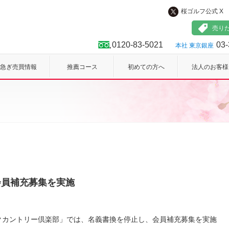
桜ゴルフ公式 X
フ
売り
0120-83-5021
03-
本社 東京銀座
急ぎ売買情報
推薦コース
初めての方へ
法人のお客様
会員補充募集を実施
クカントリー倶楽部」では、名義書換を停止し、会員補充募集を実施