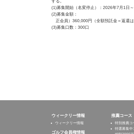
する。
(1)募集開始（名変停止）：2026年7月1
(2)募集金額：
正会員）360,000円（全額預託金＝返還
(3)募集口数：300口
ウィークリー情報
推薦コース
ウィークリー情報
特別推薦コ
特選募集中
ゴルフ会員権情報