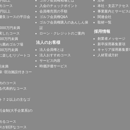
万円以上
ゴルフ会員権相場とは
沿革
めコース
入会のチェックポイント
本社・支店アクセス
万円以上
会員権売買の手順
事業案内とサービス
優良コースの平日会
ゴルフ会員権Q&A
関連会社
ゴルフ会員権購入のあんしん保
取材一覧
1000万円未満
証
採用情報
実したコース
ローン・クレジットのご案内
創業者メッセージ
500万円未満
法人のお客様
新卒採用募集要項
お薦めゴルフ場
法人会員権とは
キャリア採用募集要
300万円未満
法人おすすめコース
人材育成方針
に楽しむリゾートコ
サービス内容
時価評価サービス
円未満
泉･宿泊施設付きコー
めのコース
る代表的なコース
ト７２以上の主なゴ
託金制(大手企業系)の
めるコース
スが好評なコース