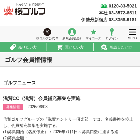
おかげさまで
56
周年
0120-83-5021
桜ゴルフ
本社 03-3572-8511
ホーム
伊勢丹新宿店 03-3358-9181
ウィークリー情報
MENU
桜ゴルフ公式 X
新規会員登録
マイコース
ログイン
ゴルフ会員権情報
売りたい方
買いたい方
相談したい方
急ぎ売買情報
ゴルフ会員権情報
推薦コース
ゴルフニュース
初めての方へ
法人のお客様
滋賀CC（滋賀）会員補充募集を実施
2026/06/08
募集情報
会社案内
信和ゴルフグループの「滋賀カントリー倶楽部」では、名義書換を停止
採用情報
し、会員補充募集を実施する。
(1)募集開始（名変停止）：2026年7月1日～募集口数に達する迄
(2)募集金額：